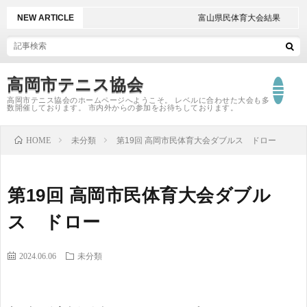
NEW ARTICLE
富山県民体育大会結果
高岡市テニス協会
高岡市テニス協会のホームページへようこそ。 レベルに合わせた大会も多
数開催しております。 市内外からの参加をお待ちしております。
T
HOME
未分類
第19回 高岡市民体育大会ダブルス ドロー
大
第19回 高岡市民体育大会ダブル
会
大
ス ドロー
日
会
2024.06.06
未分類
程
結
大