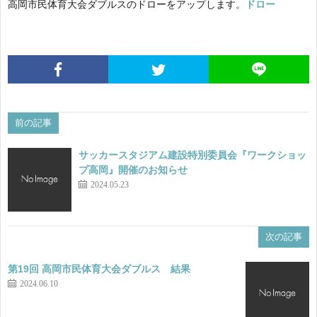
高岡市民体育大会ダブルスのドローをアップします。
ドロー
果
会
ラ
要
ン
協
項
キ
会
事
前の記事
ン
役
業
LI
サッカースタジアム建設特別委員会『ワークショッ
プ高岡』開催のお知らせ
グ
員
計
2024.05.23
画
次の記事
第19回 高岡市民体育大会ダブルス 結果
2024.06.10