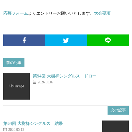
果
会
ラ
応募フォーム
よりエントリーお願いいたします。
大会要項
要
ン
協
項
キ
会
事
ン
役
業
LI
前の記事
グ
員
計
第54回 大樹杯シングルス ドロー
2026.05.07
画
次の記事
第54回 大樹杯シングルス 結果
2026.05.12