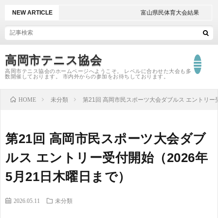
NEW ARTICLE
富山県民体育大会結果
高岡市テニス協会
高岡市テニス協会のホームページへようこそ。 レベルに合わせた大会も多
数開催しております。 市内外からの参加をお待ちしております。
T
HOME
未分類
第21回 高岡市民スポーツ大会ダブルス エントリー受
大
第21回 高岡市民スポーツ大会ダブ
会
大
ルス エントリー受付開始（2026年
5月21日木曜日まで）
日
会
2026.05.11
未分類
程
結
大