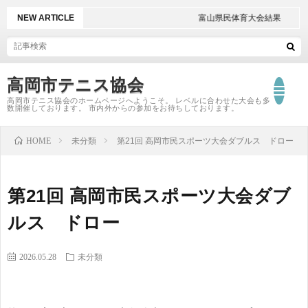
NEW ARTICLE
富山県民体育大会結果
高岡市テニス協会
高岡市テニス協会のホームページへようこそ。 レベルに合わせた大会も多
数開催しております。 市内外からの参加をお待ちしております。
T
HOME
未分類
第21回 高岡市民スポーツ大会ダブルス ドロー
大
第21回 高岡市民スポーツ大会ダブ
会
大
ルス ドロー
日
会
2026.05.28
未分類
程
結
大