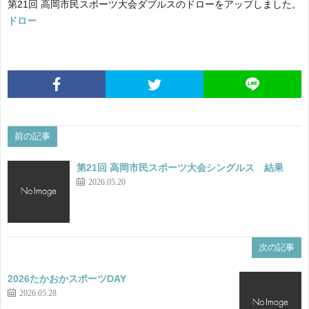
第21回 高岡市民スポーツ大会ダブルスのドローをアップしました。
果
会
ラ
ドロー
要
ン
協
項
キ
会
事
ン
役
業
LI
前の記事
第21回 高岡市民スポーツ大会シングルス 結果
グ
員
計
2026.05.20
画
次の記事
2026たかおかスポーツDAY
2026.05.28