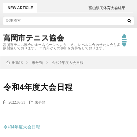
NEW ARTICLE
富山県民体育大会結果
高岡市テニス協会
高岡市テニス協会のホームページへようこそ。 レベルに合わせた大会も多
数開催しております。 市内外からの参加をお待ちしております。
T
HOME
未分類
令和4年度大会日程
大
令和4年度大会日程
会
大
2022.03.31
未分類
日
会
令和4年度大会日程
程
結
大