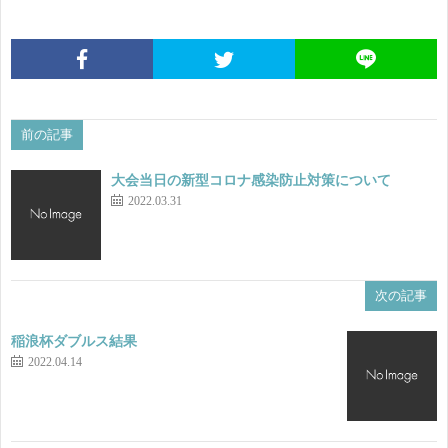
果
会
ラ
要
ン
協
項
前の記事
キ
会
事
大会当日の新型コロナ感染防止対策について
ン
役
業
LI
2022.03.31
グ
員
計
次の記事
画
稲浪杯ダブルス結果
2022.04.14